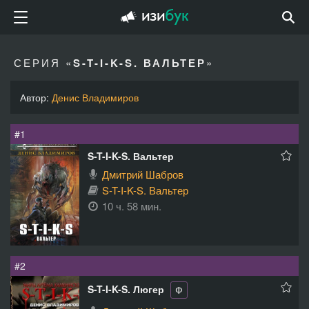
СЕРИЯ «
S-T-I-K-S. ВАЛЬТЕР
»
Автор:
Денис Владимиров
#1
S-T-I-K-S. Вальтер
Дмитрий Шабров
S-T-I-K-S. Вальтер
10 ч. 58 мин.
#2
S-T-I-K-S. Люгер
Ф