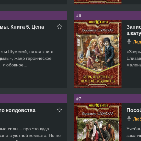
#6
ы. Книга 5. Цена
Запис
шкату
Лед
еты Шумской, пятая книга
«Зверь
дьмы», жанр героическое
Елизав
, любовное...
малень
#7
го колдовства
Посо
Люб
ные силы – про это куда
Учебны
ване в уютной комнате. Но не
законч