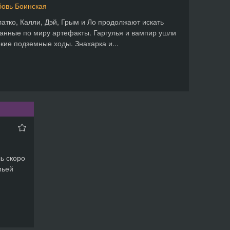
овь Боинская
латко, Калли, Дэй, Грым и Ло продолжают искать
анные по миру артефакты. Гаргулья и вампир ушли
окие подземные ходы. Знахарка и...
ль скоро
мьей