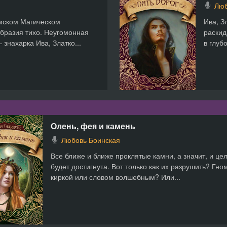
Люб
мском Магическом
Ива, З
образия тихо. Неугомонная
раскид
знахарка Ива, Златко...
в глуб
Олень, фея и камень
Любовь Боинская
Все ближе и ближе проклятые камни, а значит, и це
будет достигнута. Вот только как их разрушить? Гно
киркой или словом волшебным? Или...