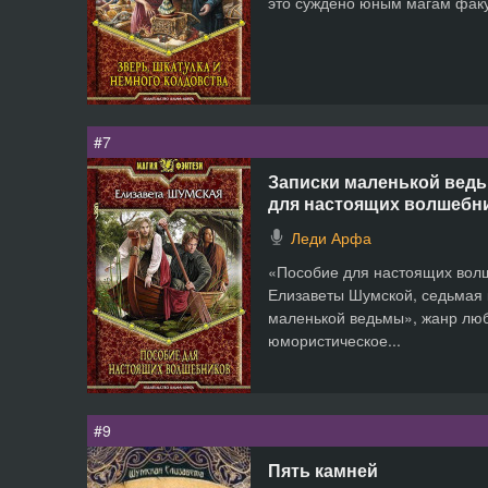
это суждено юным магам факул
#7
Записки маленькой ведь
для настоящих волшебн
Леди Арфа
«Пособие для настоящих вол
Елизаветы Шумской, седьмая 
маленькой ведьмы», жанр лю
юмористическое...
#9
Пять камней