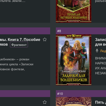
ьтета Земли....
разъех
#8
мы. Книга 7. Пособие
Запис
для 
иков
Фрагмент
Лед
ВНИМА
шебников» – роман
НАРКО
книга цикла «Записки
ИХ АН
бовное фэнтези,
НЕЗАК
#10
Пять 