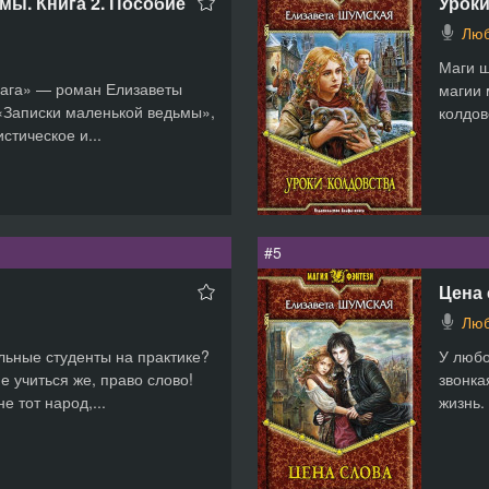
мы. Книга 2. Пособие
Уроки
Люб
Маги ш
ага» — роман Елизаветы
магии 
 «Записки маленькой ведьмы»,
колдов
тическое и...
#5
Цена 
Люб
льные студенты на практике?
У любо
е учиться же, право слово!
звонка
 тот народ,...
жизнь.