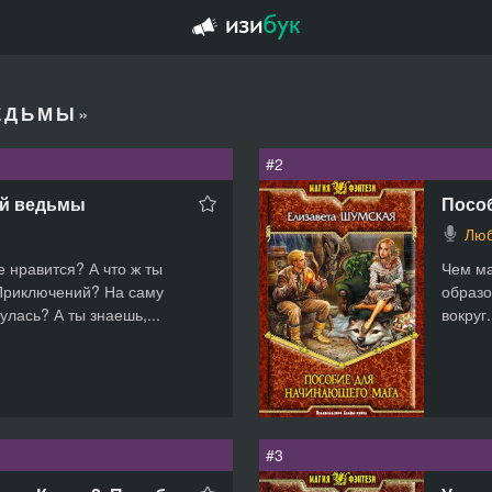
»
ЕДЬМЫ
#2
ей ведьмы
Посо
Люб
е нравится? А что ж ты
Чем ма
Приключений? На саму
образо
лась? А ты знаешь,...
вокруг
#3