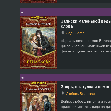
#5
Записки маленькой ведьм
слова
Леди Арфа
«Цена слова» – роман Елизав
цикла «Записки маленькой ве
фэнтези, детективное фэнтези
#6
Зверь, шкатулка и немно
Любовь Боинская
Война, любовь, интриги и тем
приятней мечтать, сидя на ди