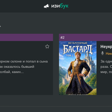
»
#2
Неук
Ник
горном склоне и попал в сына
За одн
Как оказалось бывший
раза. 
олбай, каких...
мир, п