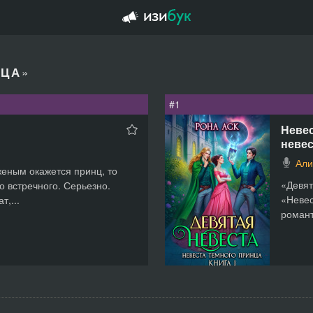
»
НЦА
#1
Невес
невес
Али
женым окажется принц, то
«Девят
о встречного. Серьезно.
«Невес
т,...
романт