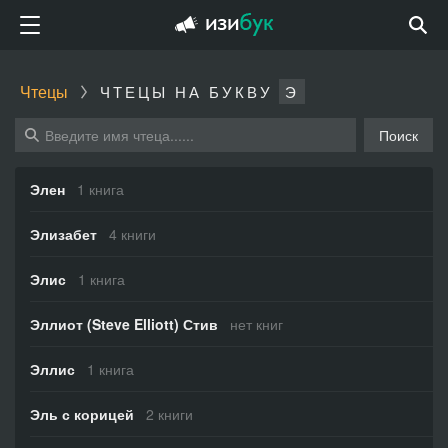
Чтецы
ЧТЕЦЫ НА БУКВУ
Э
Поиск
Элен
1 книга
Элизабет
4 книги
Элис
1 книга
Эллиот (Steve Elliott) Стив
нет книг
Эллис
1 книга
Эль с корицей
2 книги