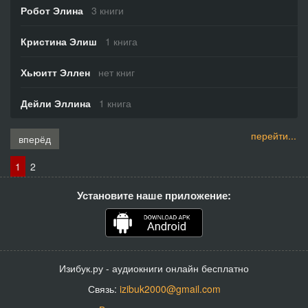
Робот Элина
3 книги
Кристина Элиш
1 книга
Хьюитт Эллен
нет книг
Дейли Эллина
1 книга
перейти...
вперёд
1
2
Установите наше приложение:
Изибук.ру - аудиокниги онлайн бесплатно
Связь:
izibuk2000@gmail.com