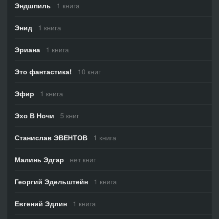
Эндшпиль
1 книга
Энид
1 книга
Эриана
1 книга
Это фантастика!
10 книг
Эфир
1 книга
Эхо В Ночи
5 книг
Станислав ЭВЕНТОВ
1 книга
Малинь Эдгар
нет книг
Георгий Эдельштейн
1 книга
Евгений Эдлин
1 книга