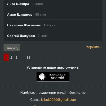
Лиза Шакира
1 книга
Амир Шакиров
98 книг
Светлана Шаклеина
168 книг
Сергей Шакуров
7 книг
перейти...
вперёд
1
2
3
...
11
Установите наше приложение:
Изибук.ру - аудиокниги онлайн бесплатно
Связь:
izibuk2000@gmail.com