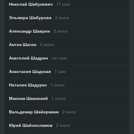
Николай Шабуневич
17 книг
Эльмира Шабурова
2 книги
Александр Шаврин
2 книги
Антон Шагин
4 книги
Анатолий Шадрин
нет книг
Анастасия Шадская
7 книг
Наталия Шадурко
1 книга
Максим Шаинский
1 книга
Вальдемар Шайерманн
2 книги
Юрий Шайхисламов
2 книги