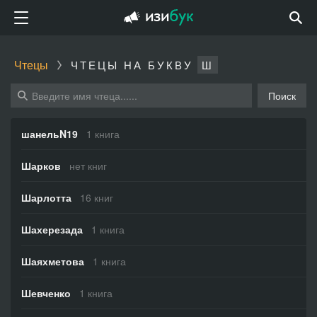
Чтецы
ЧТЕЦЫ НА БУКВУ
Ш
Поиск
шанельN19
1 книга
Шарков
нет книг
Шарлотта
16 книг
Шахерезада
1 книга
Шаяхметова
1 книга
Шевченко
1 книга