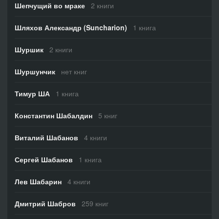
Шепчущий во мраке
2 книги
Шляхов Александр (Suncharion)
1 книга
Шуршик
2 книги
Шуршунчик
нет книг
Тимур ША
1 книга
Константин Шабалдин
5 книг
Виталий Шабанов
4 книги
Сергей Шабанов
1 книга
Лев Шабарин
4 книги
Дмитрий Шабров
259 книг