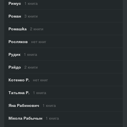
Римус
1 книга
Роман
3 книги
Ромашkа
2 книги
Росляков
нет книг
Рудик
1 книга
Рэйдо
2 книги
Котенко Р.
нет книг
Татьяна Р.
1 книга
Яна Рабинович
1 книга
Мікола Рабычын
1 книга