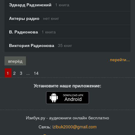
Эдвард Радзинский
1 книга
Актеры радио
нет книг
В. Радионова
1 книга
Виктория Радионова
35 книг
перейти...
вперёд
1
2
3
...
14
Установите наше приложение:
Изибук.ру - аудиокниги онлайн бесплатно
Связь:
izibuk2000@gmail.com