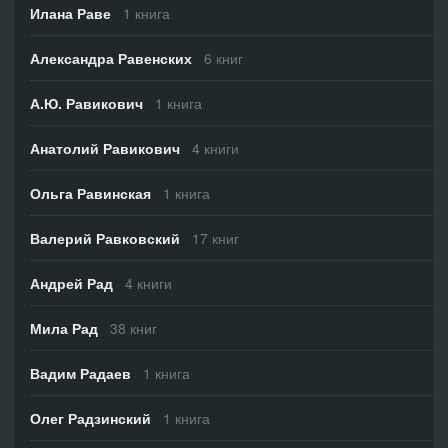
Илана Раве
1 книга
Александра Равенских
6 книг
А.Ю. Равикович
1 книга
Анатолий Равикович
4 книги
Ольга Равинская
1 книга
Валерий Равковский
17 книг
Андрей Рад
4 книги
Мила Рад
38 книг
Вадим Радаев
1 книга
Олег Радзинский
1 книга