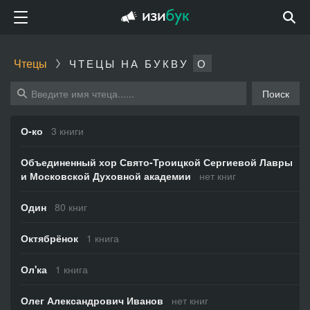
Чтецы
ЧТЕЦЫ НА БУКВУ
О
Поиск
О-ко
3 книги
Объединенный хор Свято-Троицкой Сергиевой Лавры
и Московской Духовной академии
нет книг
Один
80 книг
Октябрёнок
1 книга
Ол'ка
1 книга
Олег Александрович Иванов
нет книг