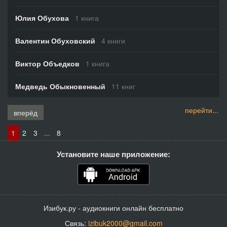
Юлия Обухова
1 книга
Валентин Обуховский
4 книги
Виктор Объедков
1 книга
Медведь Обыкновенный
11 книг
перейти...
вперёд
1
2
3
...
8
Установите наше приложение:
Изибук.ру - аудиокниги онлайн бесплатно
Связь:
izibuk2000@gmail.com