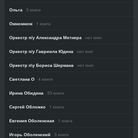
Ольга
3 книги
Омномном
1 книга
Оркестр п/у Александра Метнера
нет книг
Оркестр п/у Гавриила Юдина
нет книг
Оркестр п\у Бориса Шермана
нет книг
Светлана О
4 книги
Ирина Обидина
33 книги
Сергей Обложко
1 книга
Евгения Оболенская
1 книга
Игорь Оболенский
3 книги