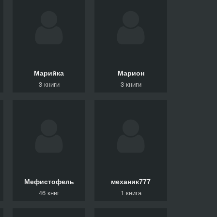
Марийка
Марион
3 книги
3 книги
Мефистофель
механик777
46 книг
1 книга