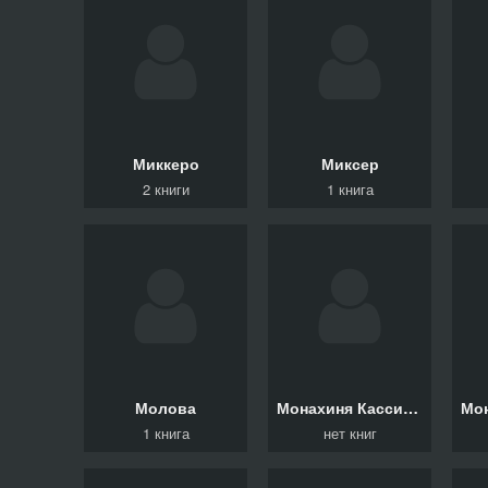
Миккеро
Миксер
2 книги
1 книга
Молова
Монахиня Кассиана (Купаленко)
1 книга
нет книг