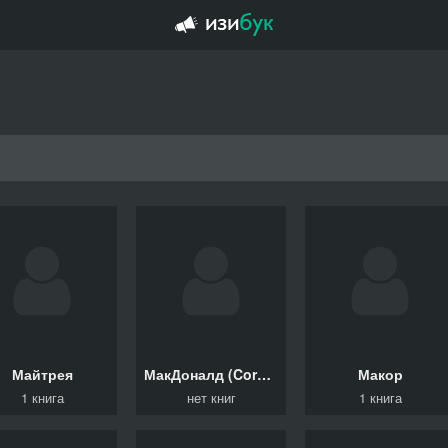
Майтрея
МакДоналд (Cora McDonald) Кора
Макор
1 книга
нет книг
1 книга