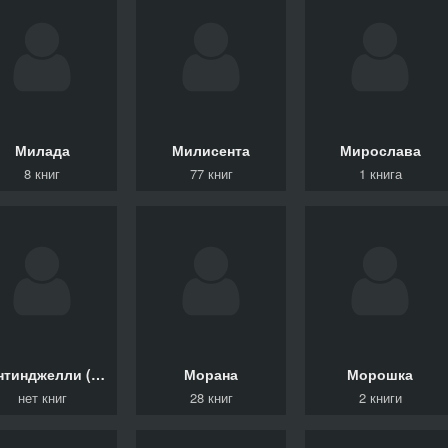
Милада
Милисента
Мирослава
8 книг
77 книг
1 книга
Монтинджелли (Aurelio Montingelli) Аурелио
Морана
Морошка
нет книг
28 книг
2 книги