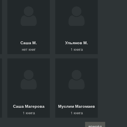
Саша
М.
Ульянов
М.
нет книг
1 книга
Саша
Магерова
Муслим
Магомаев
1 книга
1 книга
вперёд