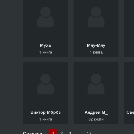
Муха
Мяу-Мяу
1 книга
1 книга
Виктор
Мoрoз
Андрей
М_
Св
1 книга
82 книги
Страницы:
1
2
3
...
17