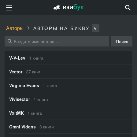
Авторы
АВТОРЫ НА БУКВУ
V
Поиск
V-V-Lev
1 книга
Vector
27 книг
Virginia Evans
1 книга
Vivisector
1 книга
VoltMK
1 книга
Omni Videns
3 книги