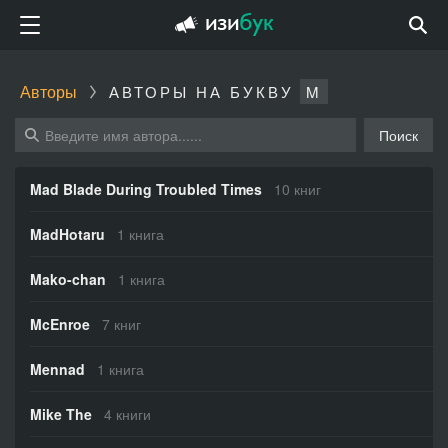
Авторы
АВТОРЫ НА БУКВУ
M
Поиск
Mad Blade During Troubled Times
10 книг
MadHotaru
1 книга
Mako-chan
1 книга
McEnroe
7 книг
Mennad
1 книга
Mike The
4 книги