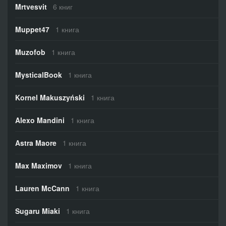
Mrtvesvit
6 книг
Muppet47
1 книга
Muzofob
1 книга
MysticalBook
1 книга
Kornel Makuszyński
1 книга
Alexo Mandini
1 книга
Astra Maore
1 книга
Max Maximov
1 книга
Lauren McCann
1 книга
Sugaru Miaki
1 книга