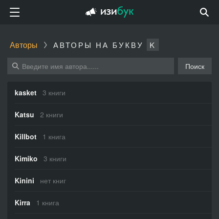
Авторы
АВТОРЫ НА БУКВУ
K
Поиск
kasket
3 книги
Katsu
2 книги
Killbot
1 книга
Kimiko
3 книги
Kinini
нет книг
Kirra
1 книга