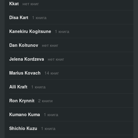
Kkat
нет книг
Disa Kart
1 книга
Kanekiru Kogitsune
1 книга
Dan Koltunov
нет книг
Jelena Kordzeva
нет книг
Marius Kovach
14 книг
Aili Kraft
1 книга
Ron Krynnit
2 книги
Kumano Kuma
1 книга
Shichio Kuzu
1 книга