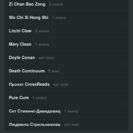
Zi Chan Bao Zeng
2 книги
Wo Chi Xi Hong Shi
1 книга
Litchi Claw
3 книги
Mary Clean
1 книга
Doyle Conan
нет книг
Death Continuum
5 книг
Проект CrossReads
нет книг
Pure Cure
1 книга
Cет Cтивенс-Давидовиц
1 книга
Людмила Cтрельникова
нет книг