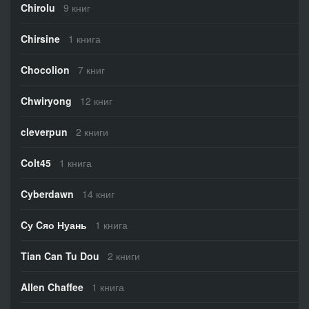
Chirolu
9 книг
Chirsine
1 книга
Chocolion
7 книг
Chwiryong
12 книг
cleverpun
2 книги
Colt45
1 книга
Cyberdawn
14 книг
Cу Cяо Нуань
1 книга
Tian Can Tu Dou
2 книги
Allen Chaffee
1 книга