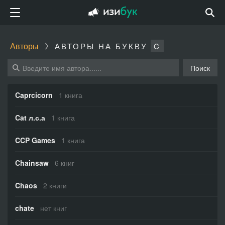
Авторы
АВТОРЫ НА БУКВУ
C
Поиск
Caprcicorn
1 книга
Cat л.с.а
1 книга
CCP Games
1 книга
Chainsaw
6 книг
Chaos
2 книги
chate
нет книг