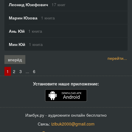
Леонид Юзефович
17 книг
Марин Юзова
1 книга
Ань Юй
1 книга
Мин Юй
1 книга
перейти...
вперёд
1
2
3
...
6
Установите наше приложение:
Изибук.ру - аудиокниги онлайн бесплатно
Связь:
izibuk2000@gmail.com