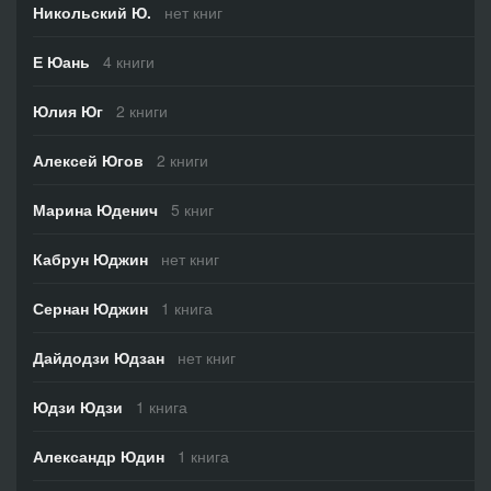
Никольский Ю.
нет книг
Е Юань
4 книги
Юлия Юг
2 книги
Алексей Югов
2 книги
Марина Юденич
5 книг
Кабрун Юджин
нет книг
Сернан Юджин
1 книга
Дайдодзи Юдзан
нет книг
Юдзи Юдзи
1 книга
Александр Юдин
1 книга