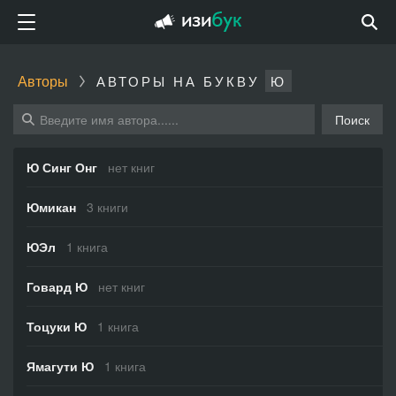
Авторы
АВТОРЫ НА БУКВУ
Ю
Поиск
Ю Синг Онг
нет книг
Юмикан
3 книги
ЮЭл
1 книга
Говард Ю
нет книг
Тоцуки Ю
1 книга
Ямагути Ю
1 книга