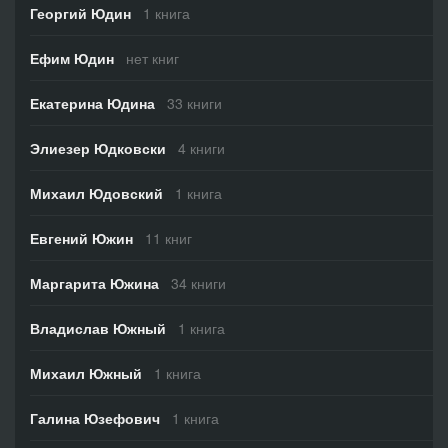
Георгий Юдин
1 книга
Ефим Юдин
нет книг
Екатерина Юдина
33 книги
Элиезер Юдковски
4 книги
Михаил Юдовский
1 книга
Евгений Южин
11 книг
Маргарита Южина
34 книги
Владислав Южный
1 книга
Михаил Южный
1 книга
Галина Юзефович
1 книга