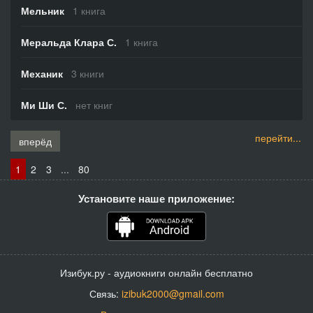
Мельник
1 книга
Меральда Клара С.
1 книга
Механик
3 книги
Ми Ши С.
нет книг
перейти...
вперёд
1
2
3
...
80
Установите наше приложение:
Изибук.ру - аудиокниги онлайн бесплатно
Связь:
izibuk2000@gmail.com