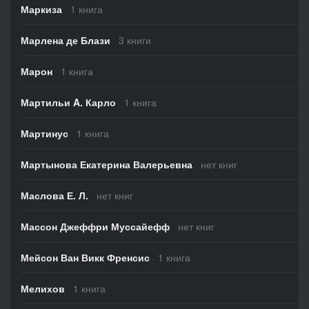
Маркиза
1 книга
Марлена де Блази
3 книги
Марон
1 книга
Мартильи A. Карло
1 книга
Мартинус
1 книга
Мартынова Екатерина Валерьевна
нет книг
Маслова Е. Л.
нет книг
Массон Джеффри Муссайефф
нет книг
Мейсон Ван Викк Френсис
1 книга
Мелихов
1 книга