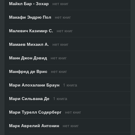
Майкл Бар - Зохар
нет книг
Макафи Эндрю Пол
нет книг
Малевич Казимир С.
нет книг
Мамаев Михаил А.
нет книг
Манн Джон Дэвид
нет книг
Манфред де Врис
нет книг
Мари Алохалани Браун
1 книга
Мари Сильвана Де
1 книга
Мари Турелл Содерберг
нет книг
Марк Аврелий Антонин
нет книг