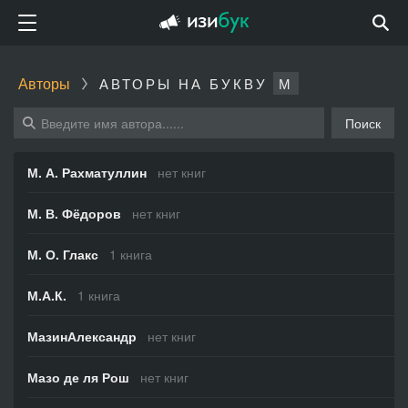
Авторы
АВТОРЫ НА БУКВУ
М
Поиск
М. А. Рахматуллин
нет книг
М. В. Фёдоров
нет книг
М. О. Глакс
1 книга
М.А.К.
1 книга
МазинАлександр
нет книг
Мазо де ля Рош
нет книг