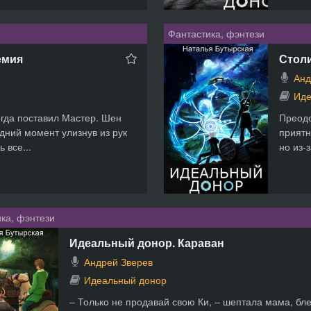
Фантастика, фэнтези
емия
Стол
Анд
Иде
огда поставил Мастер. Шен
Преодо
дний момент улизнув из рук
приятн
 все...
но из-
ка, фэнтези
Идеальный донор. Караван
Андрей Зверев
Идеальный донор
– Только не продавай свою Ки, – шептала мама, бл