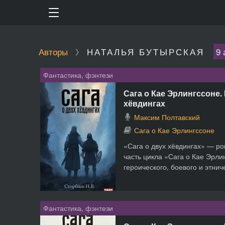
Авторы
НАТАЛЬЯ БУТЫРСКАЯ
9 
Фантастика, фэнтези
Сага о Кае Эрлингссоне. 
хёвдингах
Максим Полтавский
Сага о Кае Эрлингссоне
«Сага о двух хёвдингах» — ро
часть цикла «Сага о Кае Эрли
героического, боевого и этнич
Фантастика, фэнтези