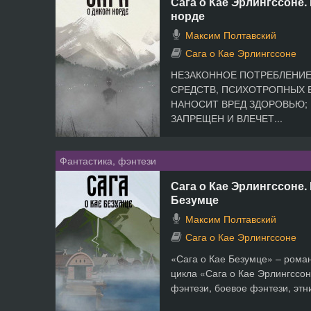
Сага о Кае Эрлингссоне. 
норде
Максим Полтавский
Сага о Кае Эрлингссоне
НЕЗАКОННОЕ ПОТРЕБЛЕНИЕ
СРЕДСТВ, ПСИХОТРОПНЫХ 
НАНОСИТ ВРЕД ЗДОРОВЬЮ;
ЗАПРЕЩЕН И ВЛЕЧЕТ...
Фантастика, фэнтези
Сага о Кае Эрлингссоне. 
Безумце
Максим Полтавский
Сага о Кае Эрлингссоне
«Сага о Кае Безумце» – роман
цикла «Сага о Кае Эрлингссон
фэнтези, боевое фэнтези, этни