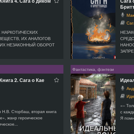
Книга 4. Сага о диком
Сага 
Брит
Мак
Саг
 НАРКОТИЧЕСКИХ
НЕЗАК
ВЕЩЕСТВ, ИХ АНАЛОГОВ
СРЕДС
 ИХ НЕЗАКОННЫЙ ОБОРОТ
НАНОС
ЗАПРЕ
Фантастика, фэнтези
Книга 2. Сага о Кае
Идеа
Анд
Иде
«– Тол
 Н.В. Сторбаш, вторая книга
с кажд
е», жанр героическое
Я помн
ческое...