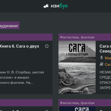
аудиокниг
Фантастика, фэнтези
Книга 6. Сага о двух
Сага 
Севе
Мак
Саг
ман Н. В. Сторбаш, шестая
НЕЗАК
нгссоне» в жанрах
СРЕДС
еского фэнтези. На...
ОПАСН
ЗАПРЕ
Фантастика, фэнтези