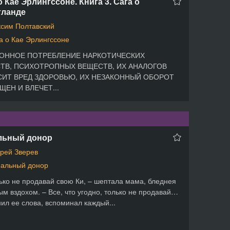
о Кае Эрлингссоне. Книга 3. Сага о
тланде
сим Полтавский
а о Кае Эрлингссоне
ОННОЕ ПОТРЕБЛЕНИЕ НАРКОТИЧЕСКИХ
ТВ, ПСИХОТРОПНЫХ ВЕЩЕСТВ, ИХ АНАЛОГОВ
ИТ ВРЕД ЗДОРОВЬЮ, ИХ НЕЗАКОННЫЙ ОБОРОТ
ЩЕН И ВЛЕЧЕТ...
льный донор
рей Зверев
альный донор
ько не продавай свою Ки, – шептала мама, бледнея
ым вздохом. – Все, что угодно, только не продавай…
ил ее слова, вспоминал каждый...