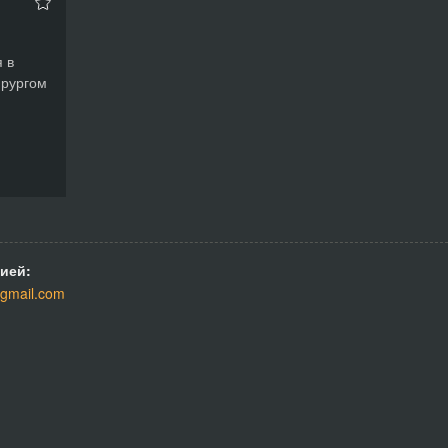
 в
ирургом
ией:
gmail.com