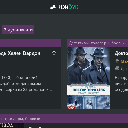
3 аудиокниги
Детективы, триллеры, боевики
едь Хелен Вардон
Докто
Мак
Док
 1943) – британский
Ричард
 судебно-медицинском
писате
е, серии из 22 романов и...
следов
ы, триллеры, боевики