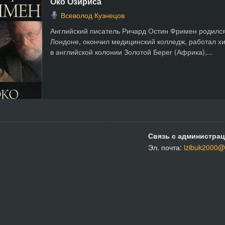
Око Озириса
Всеволод Кузнецов
Английский писатель Ричард Остин Фримен родился
Лондоне, окончил медицинский колледж, работал х
в английской колонии Золотой Берег (Африка),...
Связь с администрац
Эл. почта:
izibuk2000@