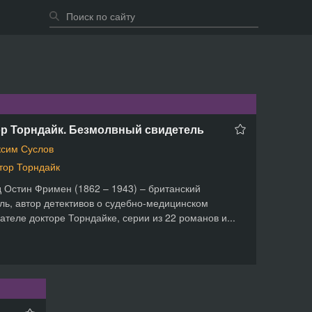
р Торндайк. Безмолвный свидетель
сим Суслов
тор Торндайк
 Остин Фримен (1862 – 1943) – британский
ль, автор детективов о судебно-медицинском
ателе докторе Торндайке, серии из 22 романов и...