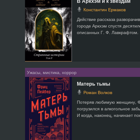
В Аркхэм и к звёздам
Константин Ермаков
Действие рассказа разворач
городе Аркхэм спустя десятил
описанных Г. Ф. Лавкрафтом. 
Ужасы, мистика, хоррор
Матерь тьмы
Роман Волков
Потеряв любимую женщину, Ф
погрузился в алкогольное заб
И когда, наконец, начинает по