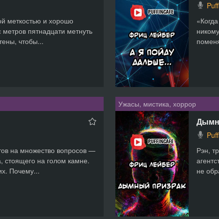
Puf
ой меткостью и хорошо
«Когда
с метров пятнадцати метнуть
никому
тены, чтобы...
поменя
Ужасы, мистика, хоррор
Дымн
Puf
тов на множество вопросов —
Рэн, т
а, стоящего на голом камне.
агентс
х. Почему...
не обр