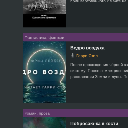
пришвартованного к мачте на.
Фантастика, фэнтези
Ведро воздуха
Гарри Стил
После прохождения чёрной зв
систему. После землетрясени
расставании Земли и луны. По
Роман, проза
Побросаю-ка я кости