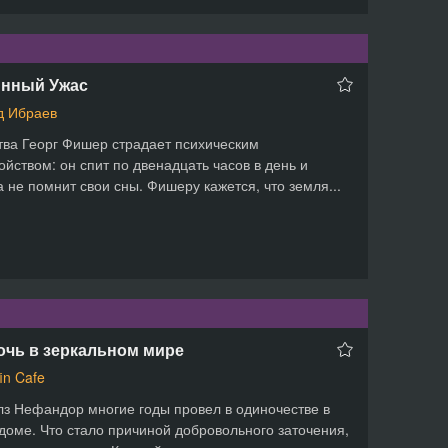
инный Ужас
 Ибраев
тва Георг Фишер страдает психическим
ойством: он спит по двенадцать часов в день и
а не помнит свои сны. Фишеру кажется, что земля...
чь в зеркальном мире
fin Cafe
з Нефандор многие годы провел в одиночестве в
доме. Что стало причиной добровольного заточения,