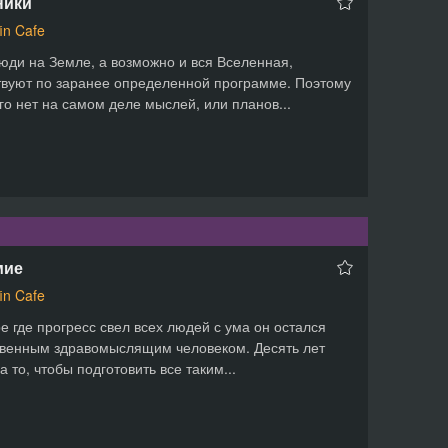
ники
fin Cafe
юди на Земле, а возможно и вся Вселенная,
вуют по заранее определенной программе. Поэтому
ого нет на самом деле мыслей, или планов...
мие
fin Cafe
е где прогресс свел всех людей с ума он остался
венным здравомыслящим человеком. Десять лет
а то, чтобы подготовить все таким...