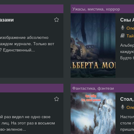
Ужасы, мистика, хоррор
лазами
Сны 
Оле
Тай
 изображение абсолютно
каждом журнале. Только вот
Альбер
? Единственный...
каждую
Будто б
Фантастика, фэнтези
Стол,
Оле
й раз видел не одно свое
Настол
 лиц. На этот раз в восьмом
столе 
во-зеленое...
пришло