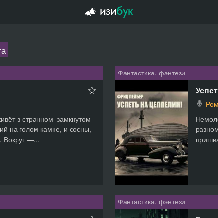
га
Фантастика, фэнтези
Успет
Ром
ивёт в странном, замкнутом
Немоло
ий на голом камне, и сосны,
разном
 Вокруг —...
пришва
Фантастика, фэнтези