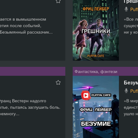
Греш
Puf
ивается в вымышленном
«Все л
етия после событий,
сущест
Безымянный рассказчик...
ни у к
Фантастика, фэнтези
Безу
Puf
ранц Вестерн надолго
«В мир
ытье, пытаясь заглушить боль.
единст
немногу...
ушло н