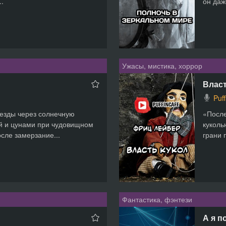
..
он даж
Ужасы, мистика, хоррор
Власт
Puf
езды через солнечную
«После
й и цунами при чудовищном
куколь
сле замерзание...
грани 
Фантастика, фэнтези
А я п