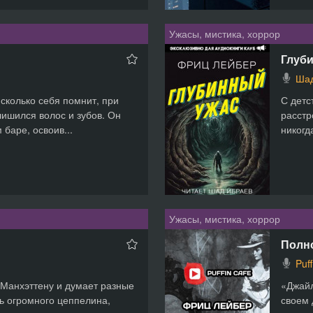
Ужасы, мистика, хоррор
Глуб
Шад
 сколько себя помнит, при
С детс
ишился волос и зубов. Он
расстр
баре, освоив...
никогд
Ужасы, мистика, хоррор
Полно
Puf
 Манхэттену и думает разные
«Джайл
ь огромного цеппелина,
своем 