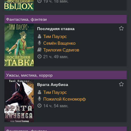
19 ч. 18 мин.
Фантастика, фэнтези
Последняя ставка
Тим Пауэрс
Семён Ващенко
Трилогия Сдвигов
21 ч. 49 мин.
Ужасы, мистика, хоррор
Врата Анубиса
Тим Пауэрс
Пожилой Ксеноморф
14 ч. 54 мин.
Фантастика, фэнтези