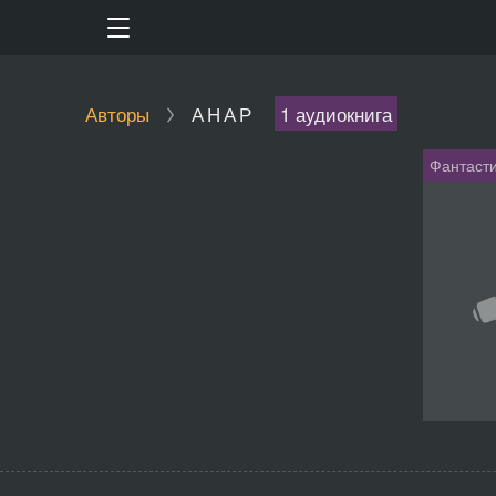
Авторы
АНАР
1 аудиокнига
Фантасти