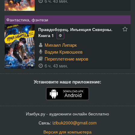
6 ч. 43 мин.
Фантастика, фэнтези
Правдоборец. Инъекция Скверны.
Книга 1
Ф
Михаил Липарк
Вадим Кривошеев
Переплетение миров
6 ч. 43 мин.
Установите наше приложение:
Изибук.ру - аудиокниги онлайн бесплатно
Связь:
izibuk2000@gmail.com
Версия для компьютера