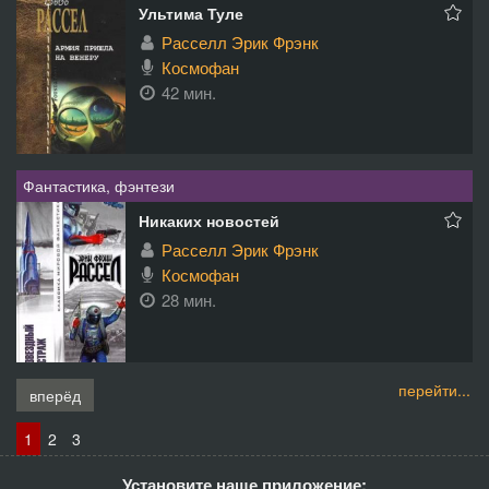
Ультима Туле
Расселл Эрик Фрэнк
Космофан
42 мин.
Фантастика, фэнтези
Никаких новостей
Расселл Эрик Фрэнк
Космофан
28 мин.
перейти...
вперёд
1
2
3
Установите наше приложение: