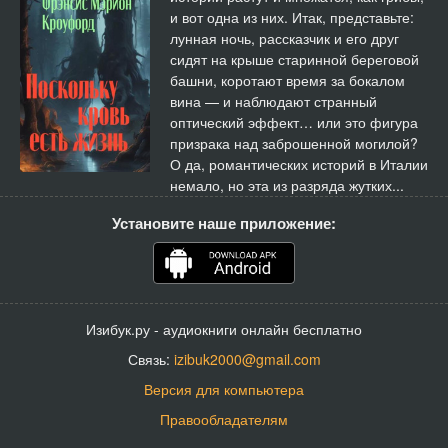
и вот одна из них. Итак, представьте:
лунная ночь, рассказчик и его друг
сидят на крыше старинной береговой
башни, коротают время за бокалом
вина — и наблюдают странный
оптический эффект… или это фигура
призрака над заброшенной могилой?
О да, романтических историй в Италии
немало, но эта из разряда жутких...
Установите наше приложение:
Изибук.ру - аудиокниги онлайн бесплатно
Связь:
izibuk2000@gmail.com
Версия для компьютера
Правообладателям