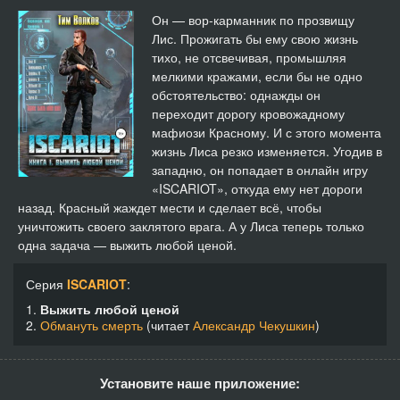
14
19:28
Он — вор-карманник по прозвищу
Лис. Прожигать бы ему свою жизнь
15
24:44
тихо, не отсвечивая, промышляя
мелкими кражами, если бы не одно
16
17:25
обстоятельство: однажды он
переходит дорогу кровожадному
17
17:28
мафиози Красному. И с этого момента
жизнь Лиса резко изменяется. Угодив в
18
17:53
западню, он попадает в онлайн игру
«ISCARIOT», откуда ему нет дороги
19
17:59
назад. Красный жаждет мести и сделает всё, чтобы
уничтожить своего заклятого врага. А у Лиса теперь только
20
21:49
одна задача — выжить любой ценой.
21
17:49
Серия
ISCARIOT
:
1.
Выжить любой ценой
22
17:36
2.
Обмануть смерть
(читает
Александр Чекушкин
)
23
16:03
Установите наше приложение:
24
20:34