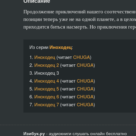
Описание
Продолжение приключений нашего соотечественни
позиции теперь уже не на одной планете, а в цел
приходится биться насмерть. Но приключения геро
Из серии
Иноходец
:
1.
Иноходец
(читает
CHUGA
)
2.
Иноходец 2
(читает
CHUGA
)
3.
Иноходец 3
4.
Иноходец 4
(читает
CHUGA
)
5.
Иноходец 5
(читает
CHUGA
)
6.
Иноходец 6
(читает
CHUGA
)
7.
Иноходец 7
(читает
CHUGA
)
Изибук.ру
- аудиокниги слушать онлайн бесплатно