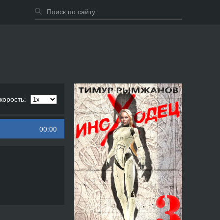
корость:
00:00