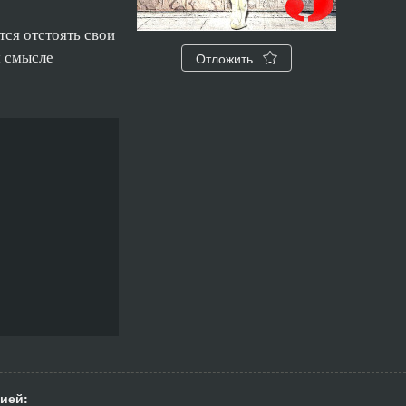
ся отстоять свои
м смысле
Отложить
ией: