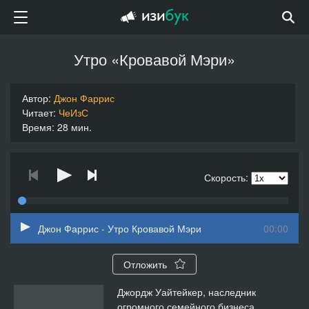
Утро «Кровавой Мэри»
Автор:
Джон Фаррис
Читает:
ЧеИзС
Время: 28 мин.
Скорость:
Джон Фаррис - Утро Кровавой Мэри
00:00
Отложить
Джордж Уайтейкер, наследник
огромного семейного бизнеса,