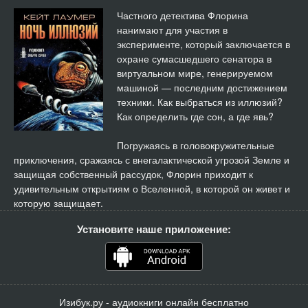
14
03:42
Частного детектива Флорина
нанимают для участия в
15
02:14
эксперименте, который заключается в
охране сумасшедшего сенатора в
16
05:06
виртуальном мире, генерируемом
машиной — последним достижением
17
03:09
техники. Как выбраться из иллюзий?
Как определить где сон, а где явь?
18
07:06
Погружаясь в головокружительные
19
04:16
приключения, сражаясь с внегалактической угрозой Земле и
защищая собственный рассудок, Флорин приходит к
20
10:23
удивительным открытиям о Вселенной, в которой он живет и
которую защищает.
21
09:19
Установите наше приложение:
22
04:11
23
03:26
Изибук.ру - аудиокниги онлайн бесплатно
24
01:26