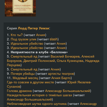
Серия
Лорд Питер Уимзи
:
1.
Кто ты?
(читает
Агния
)
2.
Под грузом улик
(читает
slash
)
3.
Идеальное убийство
(читает
Агния
)
3.
Идеальное убийство
(читает
Агния
)
4.
Неприятности в клубе «Беллона»
5.
Смертельный яд
(читает
Василий Бочкарев
,
Алексей
Борзунов
,
Дмитрий Полонский
,
Ольга Кузнецова
,
Надежда
Перцева
)
5.
Смертельный яд
(читает
Агния
)
9.
Почерк убийцы
(читает
артисты театров
)
11.
Медовый месяц
(читает
Агния Барто
)
Где-то совсем в другом месте
(читает
Юрий Яковлев-
Суханов
)
Голова дракона
(читает
Александр Большешальский
)
Назидательная история о тяжёлых шагах
(читает
Александр Большешальский
)
Неблаговидная шутка одного шутника
(читает
Александр