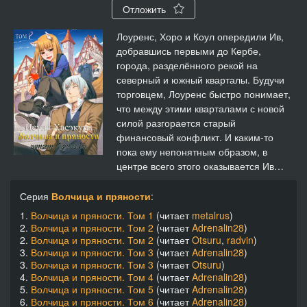
Отложить
14 Волчица и пряности v08 - Глава 02 06
18:58
Лоуренс, Хоро и Коул опередили Ив,
добравшись первыми до Кербе,
15 Волчица и пряности v08 - Глава 02 07
09:47
города, разделённого рекой на
северный и южный кварталы. Будучи
16 Волчица и пряности v08 - Глава 03 01
09:17
торговцем, Лоуренс быстро понимает,
что между этими кварталами с новой
17 Волчица и пряности v08 - Глава 03 02
14:46
силой разгорается старый
финансовый конфликт. И каким-то
18 Волчица и пряности v08 - Глава 03 03
12:12
пока ему непонятным образом, в
центре всего этого оказывается Ив…
19 Волчица и пряности v08 - Глава 03 04
11:56
Серия
Волчица и пряности
:
20 Волчица и пряности v08 - Глава 03 05
13:13
1.
Волчица и пряности. Том 1
(читает
metalrus
)
2.
Волчица и пряности. Том 2
(читает
Adrenalin28
)
21 Волчица и пряности v08 - Глава 03 06
14:06
2.
Волчица и пряности. Том 2
(читает
Otsuru
,
radvin
)
3.
Волчица и пряности. Том 3
(читает
Adrenalin28
)
3.
Волчица и пряности. Том 3
(читает
Otsuru
)
22 Волчица и пряности v08 - Глава 03 07
17:10
4.
Волчица и пряности. Том 4
(читает
Adrenalin28
)
5.
Волчица и пряности. Том 5
(читает
Adrenalin28
)
23 Волчица и пряности v08 - Глава 03 08
15:46
6.
Волчица и пряности. Том 6
(читает
Adrenalin28
)