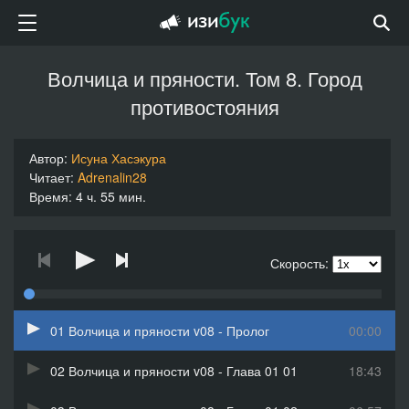
Волчица и пряности. Том 8. Город
противостояния
Автор:
Исуна Хасэкура
Читает:
Adrenalin28
Время: 4 ч. 55 мин.
Скорость:
01 Волчица и пряности v08 - Пролог
00:00
02 Волчица и пряности v08 - Глава 01 01
18:43