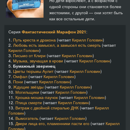
Но дети взрослеют, а с возрастом с
одной стороны они становятся более
жестокими, с другой — они хотят быть
как все остальные дети.
Серия
Фантастический Марафон 2021
:
1.
Путь креста и дракона
(читает
Кирилл Головин
)
2.
Любовь есть замысел, а замысел есть смерть
(читает
Кирилл Головин
)
3.
Письмо от Клири
(читает
Кирилл Головин
)
4.
Музыка, звучащая в крови
(читает
Кирилл Головин
)
5.
Бумажный зверинец
6.
Цветы тюрьмы Аулит
(читает
Кирилл Головин
)
7.
Омфал
(читает
Кирилл Головин
)
8.
Пони
(читает
Кирилл Головин
)
9.
Ждущие звёзды
(читает
Кирилл Головин
)
10.
Могильщики
(читает
Кирилл Головин
)
11.
Крошка-мошка-паучок
(читает
Кирилл Головин
)
12.
Птица смерти
(читает
Кирилл Головин
)
13.
Витраж с двойной спиралью ДНК
(читает
Кирилл
Головин
)
14.
Вымогатель
(читает
Кирилл Головин
)
15.
Двери лица его, пламенники пасти его
(читает
Кирилл
Головин
)