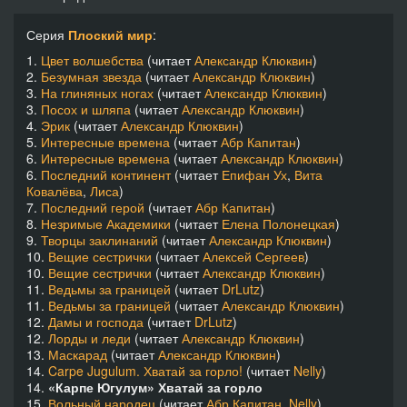
Серия
Плоский мир
:
«Карпе Югулум» Хватай за горло - 24 - Хватай за горло_25
02:15
1.
Цвет волшебства
(читает
Александр Клюквин
)
2.
Безумная звезда
(читает
Александр Клюквин
)
«Карпе Югулум» Хватай за горло - 25 - Хватай за горло_26
15:24
3.
На глиняных ногах
(читает
Александр Клюквин
)
3.
Посох и шляпа
(читает
Александр Клюквин
)
«Карпе Югулум» Хватай за горло - 26 - Хватай за горло_27
03:04
4.
Эрик
(читает
Александр Клюквин
)
5.
Интересные времена
(читает
Абр Капитан
)
6.
Интересные времена
(читает
Александр Клюквин
)
«Карпе Югулум» Хватай за горло - 27 - Хватай за горло_28
08:37
6.
Последний континент
(читает
Епифан Ух
,
Вита
Ковалёва
,
Лиса
)
«Карпе Югулум» Хватай за горло - 28 - Хватай за горло_29
11:50
7.
Последний герой
(читает
Абр Капитан
)
8.
Незримые Академики
(читает
Елена Полонецкая
)
«Карпе Югулум» Хватай за горло - 29 - Хватай за горло_30
22:04
9.
Творцы заклинаний
(читает
Александр Клюквин
)
10.
Вещие сестрички
(читает
Алексей Сергеев
)
10.
Вещие сестрички
(читает
Александр Клюквин
)
«Карпе Югулум» Хватай за горло - 30 - Хватай за горло_31
01:38
11.
Ведьмы за границей
(читает
DrLutz
)
11.
Ведьмы за границей
(читает
Александр Клюквин
)
«Карпе Югулум» Хватай за горло - 31 - Хватай за горло_32
12:43
12.
Дамы и господа
(читает
DrLutz
)
12.
Лорды и леди
(читает
Александр Клюквин
)
13.
Маскарад
(читает
Александр Клюквин
)
«Карпе Югулум» Хватай за горло - 32 - Хватай за горло_33
20:13
14.
Carpe Jugulum. Хватай за горло!
(читает
Nelly
)
14.
«Карпе Югулум» Хватай за горло
«Карпе Югулум» Хватай за горло - 33 - Хватай за горло_34
01:54
15.
Вольный народец
(читает
Абр Капитан
,
Nelly
)