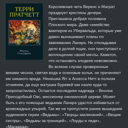
«Карпе Югулум» Хватай за горло - 13 - Хватай за горло_14
12:54
Королевская чета Веренс и Маграт
празднует крестины дочери.
«Карпе Югулум» Хватай за горло - 14 - Хватай за горло_15
13:16
Приглашена добрая половина
Плоского мира. Даже семейство
«Карпе Югулум» Хватай за горло - 15 - Хватай за горло_16
02:26
вампиров из Убервальда, которые уже
давно вынашивают планы по
«Карпе Югулум» Хватай за горло - 16 - Хватай за горло_17
09:54
завоеванию Ланкра. Не откладывая
дело в долгий ящик, они приступают к
«Карпе Югулум» Хватай за горло - 17 - Хватай за горло_18
05:04
воплощению своей мечты. Кажется,
что остановить злодеев невозможно.
«Карпе Югулум» Хватай за горло - 18 - Хватай за горло_19
22:04
Во всяком случае проверенные
веками чеснок, святая вода и осиновые колья, не причиняют
«Карпе Югулум» Хватай за горло - 19 - Хватай за горло_20
16:17
им никакого вреда. Нянюшка Ягг и Агнесса Нитт в полном
отчаянии, да еще матушка Буревей как назло куда-то
«Карпе Югулум» Хватай за горло - 20 - Хватай за горло_21
03:47
запропастилась. Остается последняя надежда – Вполне
Преподобный Овс, миссионер омнианской церкви. Может
быть с его помощью ведьмам Ланкра удастся избавиться от
«Карпе Югулум» Хватай за горло - 21 - Хватай за горло_22
06:52
кровожадных упырей. Так же не пропустите ранее вышедшие
аудиокниги серии «Ведьмы»: «Творцы заклинаний», «Вещие
«Карпе Югулум» Хватай за горло - 22 - Хватай за горло_23
03:07
сестры», «Ведьмы за границей», «Лорды и леди»,
«Маскарад»
«Карпе Югулум» Хватай за горло - 23 - Хватай за горло_24
19:51