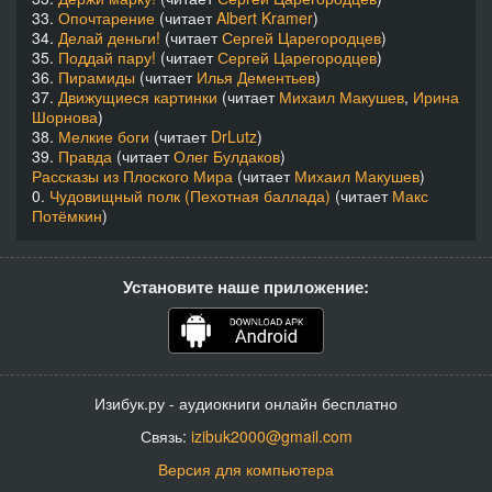
33.
Опочтарение
(читает
Albert Kramer
)
«Карпе Югулум» Хватай за горло - 44 - Хватай за горло_45
03:12
34.
Делай деньги!
(читает
Сергей Царегородцев
)
35.
Поддай пару!
(читает
Сергей Царегородцев
)
36.
Пирамиды
(читает
Илья Дементьев
)
«Карпе Югулум» Хватай за горло - 45 - Хватай за горло_46
04:09
37.
Движущиеся картинки
(читает
Михаил Макушев
,
Ирина
Шорнова
)
«Карпе Югулум» Хватай за горло - 46 - Хватай за горло_47
05:41
38.
Мелкие боги
(читает
DrLutz
)
39.
Правда
(читает
Олег Булдаков
)
«Карпе Югулум» Хватай за горло - 47 - Хватай за горло_48
00:53
Рассказы из Плоского Мира
(читает
Михаил Макушев
)
0.
Чудовищный полк (Пехотная баллада)
(читает
Макс
Потёмкин
)
«Карпе Югулум» Хватай за горло - 48 - Хватай за горло_49
11:26
«Карпе Югулум» Хватай за горло - 49 - Хватай за горло_50
02:31
Установите наше приложение:
«Карпе Югулум» Хватай за горло - 50 - Хватай за горло_51
05:25
«Карпе Югулум» Хватай за горло - 51 - Хватай за горло_52
07:55
Изибук.ру - аудиокниги онлайн бесплатно
«Карпе Югулум» Хватай за горло - 52 - Хватай за горло_53
01:43
Связь:
izibuk2000@gmail.com
«Карпе Югулум» Хватай за горло - 53 - Хватай за горло_54
09:14
Версия для компьютера