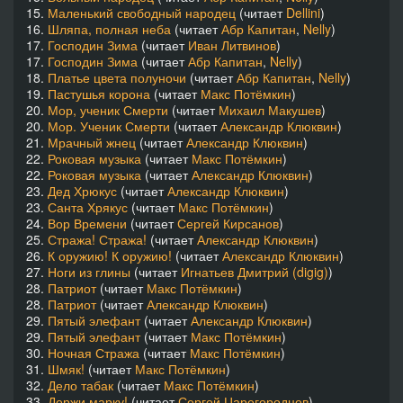
15.
Маленький свободный народец
(читает
Dellini
)
16.
Шляпа, полная неба
(читает
Абр Капитан
,
Nelly
)
«Карпе Югулум» Хватай за горло - 34 - Хватай за горло_35
07:02
17.
Господин Зима
(читает
Иван Литвинов
)
17.
Господин Зима
(читает
Абр Капитан
,
Nelly
)
«Карпе Югулум» Хватай за горло - 35 - Хватай за горло_36
01:46
18.
Платье цвета полуночи
(читает
Абр Капитан
,
Nelly
)
19.
Пастушья корона
(читает
Макс Потёмкин
)
20.
Мор, ученик Смерти
(читает
Михаил Макушев
)
«Карпе Югулум» Хватай за горло - 36 - Хватай за горло_37
03:00
20.
Мор. Ученик Смерти
(читает
Александр Клюквин
)
21.
Мрачный жнец
(читает
Александр Клюквин
)
«Карпе Югулум» Хватай за горло - 37 - Хватай за горло_38
32:57
22.
Роковая музыка
(читает
Макс Потёмкин
)
22.
Роковая музыка
(читает
Александр Клюквин
)
«Карпе Югулум» Хватай за горло - 38 - Хватай за горло_39
04:53
23.
Дед Хрюкус
(читает
Александр Клюквин
)
23.
Санта Хрякус
(читает
Макс Потёмкин
)
24.
Вор Времени
(читает
Сергей Кирсанов
)
«Карпе Югулум» Хватай за горло - 39 - Хватай за горло_40
22:40
25.
Стража! Стража!
(читает
Александр Клюквин
)
26.
К оружию! К оружию!
(читает
Александр Клюквин
)
«Карпе Югулум» Хватай за горло - 40 - Хватай за горло_41
20:44
27.
Ноги из глины
(читает
Игнатьев Дмитрий (digig)
)
28.
Патриот
(читает
Макс Потёмкин
)
28.
Патриот
(читает
Александр Клюквин
)
«Карпе Югулум» Хватай за горло - 41 - Хватай за горло_42
07:59
29.
Пятый элефант
(читает
Александр Клюквин
)
29.
Пятый элефант
(читает
Макс Потёмкин
)
«Карпе Югулум» Хватай за горло - 42 - Хватай за горло_43
28:52
30.
Ночная Стража
(читает
Макс Потёмкин
)
31.
Шмяк!
(читает
Макс Потёмкин
)
32.
Дело табак
(читает
Макс Потёмкин
)
«Карпе Югулум» Хватай за горло - 43 - Хватай за горло_44
03:12
33.
Держи марку!
(читает
Сергей Царегородцев
)