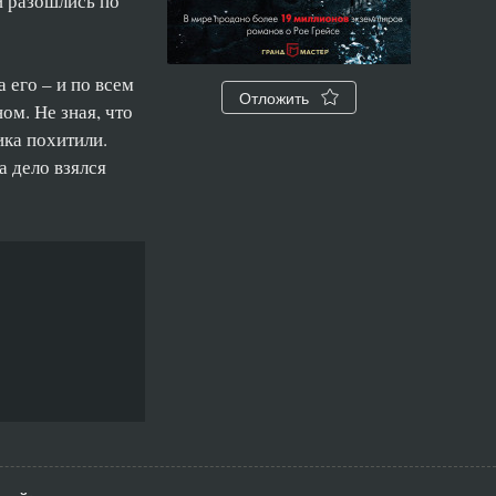
и разошлись по
 его – и по всем
Отложить
м. Не зная, что
ка похитили.
а дело взялся