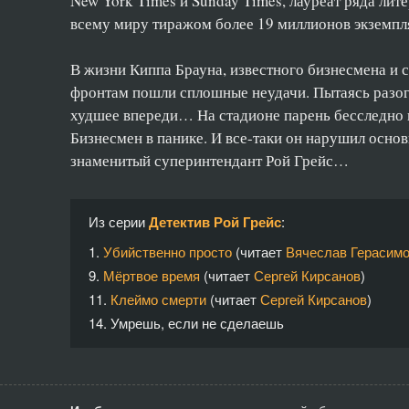
New York Times и Sunday Times, лауреат ряда лит
всему миру тиражом более 19 миллионов экземпл
В жизни Киппа Брауна, известного бизнесмена и с
фронтам пошли сплошные неудачи. Пытаясь разогн
худшее впереди… На стадионе парень бесследно 
Бизнесмен в панике. И все-таки он нарушил основ
знаменитый суперинтендант Рой Грейс…
Из серии
Детектив Рой Грейс
:
1.
Убийственно просто
(читает
Вячеслав Герасим
9.
Мёртвое время
(читает
Сергей Кирсанов
)
11.
Клеймо смерти
(читает
Сергей Кирсанов
)
14.
Умрешь, если не сделаешь