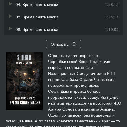
04. Время снять маски
1:56:12
05. Время снять маски
1:34:15
06. Время снять маски
1:10:08
Отложить
Странные дела творятся в
Чернобыльской Зоне. Подчистую
вырезана воинская часть
Изоляционных Сил, уничтожен КПП
военных, а база Стражей атакована
неизвестным противником.
Софт, Дым и тройка бойцов
прорываются сквозь осаду. Им нужно
найти затерявшихся на просторах ЧЗО
Артура Орлова и наемника Айвэна.
Одни против всех, без поддержки и
помощи извне. А по пятам крадется таинственный враг — то
строя козни, то вдруг помогая. Героям придется пройти