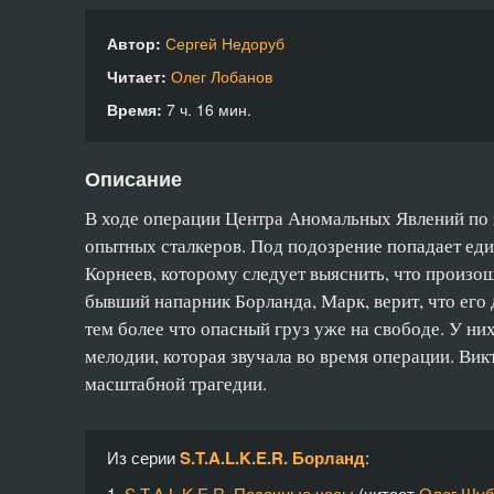
Автор:
Сергей Недоруб
Читает:
Олег Лобанов
Время:
7 ч. 16 мин.
Описание
В ходе операции Центра Аномальных Явлений по з
опытных сталкеров. Под подозрение попадает ед
Корнеев, которому следует выяснить, что произо
бывший напарник Борланда, Марк, верит, что его 
тем более что опасный груз уже на свободе. У ни
мелодии, которая звучала во время операции. Ви
масштабной трагедии.
Из серии
S.T.A.L.K.E.R. Борланд
:
1.
S.T.A.L.K.E.R. Песочные часы
(читает
Олег Шуб