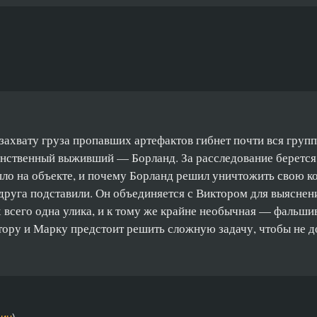
ахвату груза пропавших артефактов гибнет почти вся групп
инственный выживший — Борланд. За расследование берется
шло на объекте, и почему Борланд решил уничтожить свою к
друга подставили. Он объединяется с Виктором для выяснени
х всего одна улика, и к тому же крайне необычная — фальшив
ктору и Марку предстоит решить сложную задачу, чтобы не д
ин
)