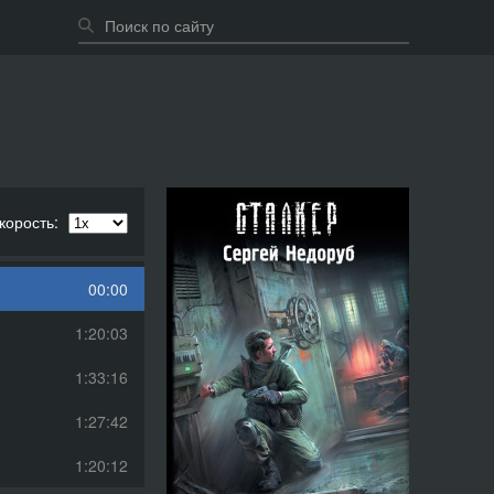
корость:
00:00
1:20:03
1:33:16
1:27:42
1:20:12