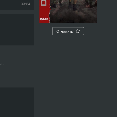
33:24
49:48
54:54
Отложить
35:29
37:06
59:38
а.
1:11:19
1:16:03
1:06:03
1:09:25
1:10:26