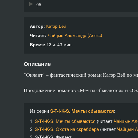
05
06
Автор:
Катэр Вэй
07
Читает:
Чайцын Александр (Алекс)
08
Время:
13 ч. 43 мин.
09
Описание
10
"Филант" – фантастический роман Катэр Вэй по м
11
Продолжение романов «Мечты сбываются» и «Охо
12
13
Из серии
S-T-I-K-S. Мечты сбываются
:
14
1.
S-T-I-K-S. Мечты сбываются
(читает
Чайцын Але
15
2.
S-T-I-K-S. Охота на скреббера
(читает
Чайцын А
3.
S-T-I-K-S. Филант