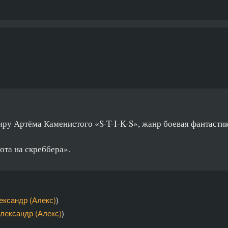
иру Артёма Каменистого «S-T-I-K-S», жанр боевая фантастик
та на скреббера».
ксандр (Алекс)
)
лександр (Алекс)
)