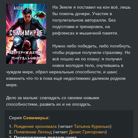
Перерождение портальщика 14
21:49
На Земле я поставил на кон всё, лишь
бы помочь дочери. Участие в
Перерождение портальщика 15
21:34
полулегальном авторалли. Без
подготовки и тренировок, на
Перерождение портальщика 16
21:05
рефлексах и мышечной памяти.
Перерождение портальщика 17
20:25
Нужно либо победить, либо погибнуть,
чтобы родные получили страховку. Но
Перерождение портальщика 18
21:57
всё пошло не по плану: я получил
новое молодое тело, очутившись в
Перерождение портальщика 19
21:46
чуждом мире, обрел нереальные способности, и шанс
изменить что-то в пока ещё недостижимо далеком родном
Перерождение портальщика 20
20:47
мире.
Перерождение портальщика 21
21:22
Дело за малым: совладать со своими новыми
способностями, развить их и не опоздать.
Перерождение портальщика 22
22:09
Серия
Семимирье
:
Перерождение портальщика 23
22:31
1.
Рождение хрономага
(читает
Татьяна Куренько
)
2.
Появление Легенд
(читает
Денис Григорович
)
3.
Перерождение портальщика
Перерождение портальщика 24
26:43