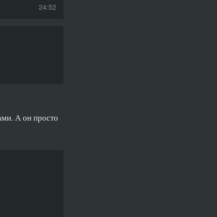
24:52
19:59
23:34
27:08
24:29
30:48
ами. А он просто
24:05
21:27
34:05
27:00
25:18