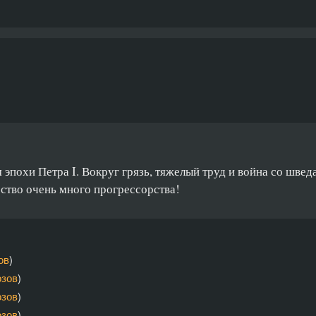
 эпохи Петра I. Вокруг грязь, тяжелый труд и война со швед
рство очень много прогрессорства!
ов
)
озов
)
озов
)
озов
)