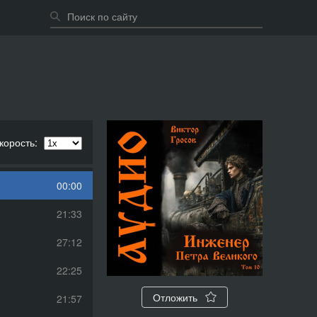
корость:
00:00
21:33
27:12
22:25
Отложить
21:57