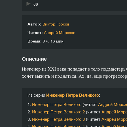
06
07
Автор:
Виктор Гросов
08
Читает:
Андрей Морозов
09
Время:
9 ч. 16 мин.
10
Описание
11
Инженер из XXI века попадает в тело подмастерья
12
хочет выжить и подняться. Ах, да, еще прогрессо
13
Из серии
14
Инженер Петра Великого
:
1.
Инженер Петра Великого
(читает
Андрей Мороз
15
2.
Инженер Петра Великого 2
(читает
Андрей Мор
16
3.
Инженер Петра Великого 3
(читает
Андрей Мор
4.
Инженер Петра Великого 4
(читает
Андрей Мор