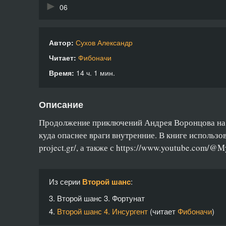
06
07
Автор:
Сухов Александр
08
Читает:
Фибоначи
09
Время:
14 ч. 1 мин.
10
Описание
11
Продолжение приключений Андрея Воронцова на З
12
куда опаснее враги внутренние. В книге использова
project.gr/, а также с https://www.youtube.com/@
13
14
Из серии
Второй шанс
:
15
3.
Второй шанс 3. Фортунат
16
4.
Второй шанс 4. Инсургент
(читает
Фибоначи
)