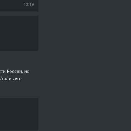
43:19
35:30
47:46
31:49
29:45
39:37
ти России, но
29:02
ru/ и zero-
36:51
31:46
33:56
44:10