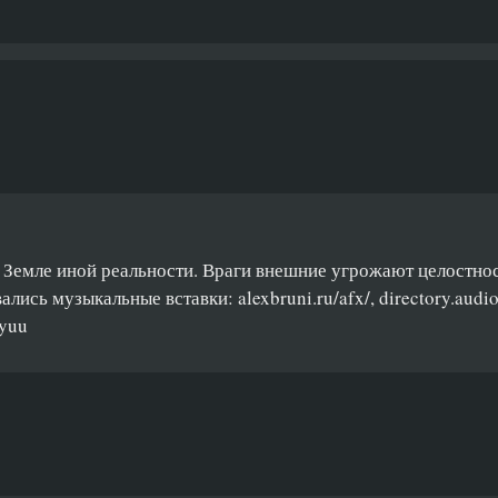
емле иной реальности. Враги внешние угрожают целостнос
лись музыкальные вставки: alexbruni.ru/afx/, directory.audio/
Myuu