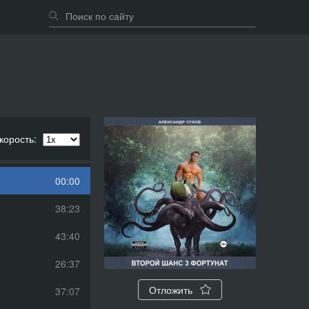
корость:
00:00
38:23
43:40
26:37
Отложить
37:07