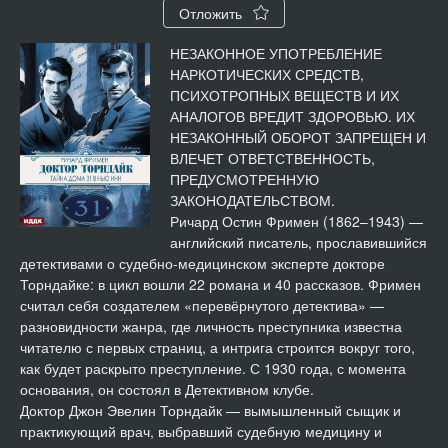
Отложить
Доктор Торндайк. Тайна дома 31 в Нью Инн 14
29:21
НЕЗАКОННОЕ УПОТРЕБЛЕНИЕ
НАРКОТИЧЕСКИХ СРЕДСТВ,
Доктор Торндайк. Тайна дома 31 в Нью Инн 15
12:35
ПСИХОТРОПНЫХ ВЕЩЕСТВ И ИХ
АНАЛОГОВ ВРЕДИТ ЗДОРОВЬЮ. ИХ
Доктор Торндайк. Тайна дома 31 в Нью Инн 16
25:04
НЕЗАКОННЫЙ ОБОРОТ ЗАПРЕЩЕН И
ВЛЕЧЕТ ОТВЕТСТВЕННОСТЬ,
Доктор Торндайк. Тайна дома 31 в Нью Инн 17
55:34
ПРЕДУСМОТРЕННУЮ
ЗАКОНОДАТЕЛЬСТВОМ.
Ричард Остин Фримен (1862–1943) —
английский писатель, прославившийся
детективами о судебно-медицинском эксперте докторе
Торндайке: в цикл вошли 22 романа и 40 рассказов. Фримен
считал себя создателем «перевёрнутого детектива» —
разновидности жанра, где личность преступника известна
читателю с первых страниц, а интрига строится вокруг того,
как будет раскрыто преступление. С 1930 года, с момента
основания, он состоял в Детективном клубе.
Доктор Джон Эвелин Торндайк — вымышленный сыщик и
практикующий врач, выбравший судебную медицину и