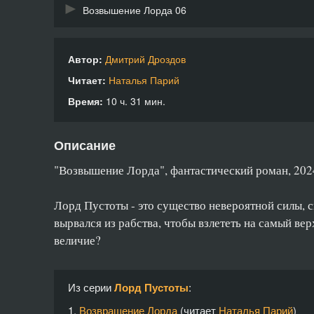
Возвышение Лорда 06
Возвышение Лорда 07
Автор:
Дмитрий Дроздов
Возвышение Лорда 08
Читает:
Наталья Парий
Возвышение Лорда 09
Время:
10 ч. 31 мин.
Возвышение Лорда 10
Описание
Возвышение Лорда 11
"Возвышение Лорда", фантастический роман, 2024
Возвышение Лорда 12
Лорд Пустоты - это существо невероятной силы, 
Возвышение Лорда 13
вырвался из рабства, чтобы взлететь на самый вер
Возвышение Лорда 14
величие?
Возвышение Лорда 15
Из серии
Лорд Пустоты
:
Возвышение Лорда 16
1.
Возвращение Лорда
(читает
Наталья Парий
)