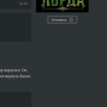
34:20
27:51
Отложить
30:16
29:50
27:50
28:04
27:36
ор вернулся. Он
28:08
 он вернуть былое
30:58
27:33
29:28