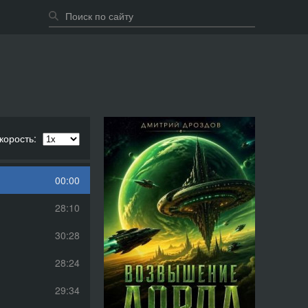
корость:
00:00
28:10
30:28
28:24
29:34