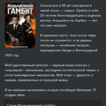
Маньчжурский гамбит. Книга вторая 14
27:09
Скончаться в 58 лет олигархом в
своей эпохе — горько. Прийти в себя
Маньчжурский гамбит. Книга вторая 15
27:27
20-летним белогвардейцем в ледяном
вагоне, мчащемся на Харбин, — вот
Маньчжурский гамбит. Книга вторая 16
24:16
это уже сюрприз.
Маньчжурский гамбит. Книга вторая 17
26:32
В карманах пусто, тело после тифа
почти не слушается, а за дверью
Маньчжурский гамбит. Книга вторая 18
30:23
теплушки — китайские патрули,
мародерские банды и беспощадный
Маньчжурский гамбит. Книга вторая 19
24:38
1920 год.
Маньчжурский гамбит. Книга вторая 20
29:26
Мой единственный капитал — верный казак-пластун с
«маузером», мальчишка, наследник состоятельной семьи, и
сотня изможденных эмигрантов. Мой план — дерзость и
навыки, привезенные из прошлой жизни.
Я не намерен вытаскивать из руин погибшую Империю. Я
создам свою.
Серия
Маньчжурский гамбит
: