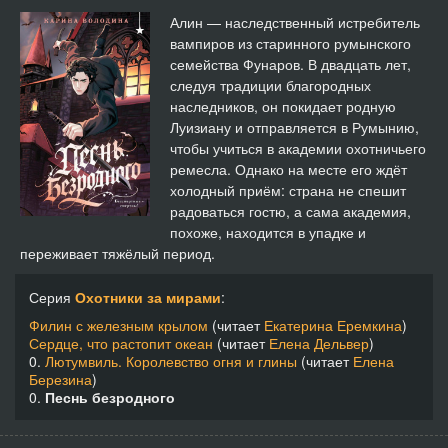
Песнь безродного 14
44:18
Алин — наследственный истребитель
вампиров из старинного румынского
Песнь безродного 15
48:31
семейства Фунаров. В двадцать лет,
следуя традиции благородных
Песнь безродного 16
44:06
наследников, он покидает родную
Луизиану и отправляется в Румынию,
Песнь безродного 17
46:42
чтобы учиться в академии охотничьего
ремесла. Однако на месте его ждёт
Песнь безродного 18
42:38
холодный приём: страна не спешит
радоваться гостю, а сама академия,
Песнь безродного 19
47:06
похоже, находится в упадке и
переживает тяжёлый период.
Песнь безродного 20
43:33
Серия
Охотники за мирами
:
Песнь безродного 21
37:29
Филин с железным крылом
(читает
Екатерина Еремкина
)
Сердце, что растопит океан
(читает
Елена Дельвер
)
Песнь безродного 22
31:35
0.
Лютумвиль. Королевство огня и глины
(читает
Елена
Березина
)
0.
Песнь безродного