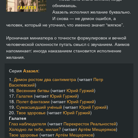
обнимаешь.
Азазель исполнил желание буквально.
И снова — не демон ошибся, а
человек, который не уточнил, что именно значит “мягкое”.
Ироничная миниатюра о точности формулировок и вечной
человеческой склонности путать смысл с звучанием. Азимов
напоминает: иногда наказанием становится исполнение
желания.
Серия
Азазел
:
1.
Демон ростом два сантиметра
(читает
Петр
Василевский
)
16.
Весенние битвы
(читает
Юрий Гуржий
)
17.
Галатея
(читает
Юрий Гуржий
)
18.
Полет фантазии
(читает
Юрий Гуржий
)
19.
Сумасшедший учёный
(читает
Юрий Гуржий
)
20.
Твое здоровье
(читает
Юрий Гуржий
)
Галатея
Глаз наблюдателя
(читает
Перекресток Реальностей
)
Холодно ли тебе, милая?
(читает
Артём Мещеряков
)
Твое здоровье
(читает
Артём Мещеряков
)