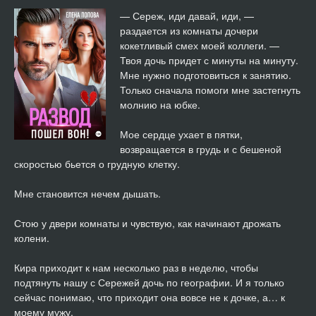
014
05:43
— Сереж, иди давай, иди, —
раздается из комнаты дочери
015
06:46
кокетливый смех моей коллеги. —
Твоя дочь придет с минуты на минуту.
016
06:32
Мне нужно подготовиться к занятию.
Только сначала помоги мне застегнуть
017
06:25
молнию на юбке.
018
06:14
Мое сердце ухает в пятки,
возвращается в грудь и с бешеной
019
06:25
скоростью бьется о грудную клетку.
020
09:31
Мне становится нечем дышать.
021
09:32
Стою у двери комнаты и чувствую, как начинают дрожать
колени.
022
13:59
Кира приходит к нам несколько раз в неделю, чтобы
подтянуть нашу с Сережей дочь по географии. И я только
023
08:43
сейчас понимаю, что приходит она вовсе не к дочке, а… к
моему мужу.
024
12:55