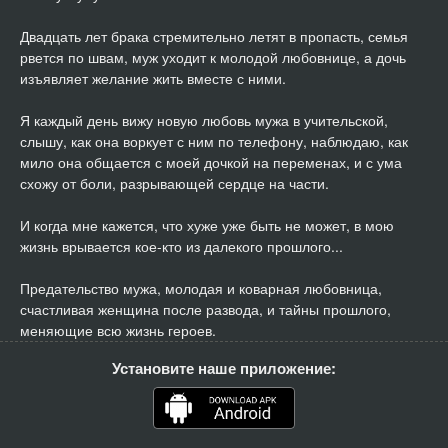
Двадцать лет брака стремительно летят в пропасть, семья
025
07:16
рвется по швам, муж уходит к молодой любовнице, а дочь
изъявляет желание жить вместе с ними.
026
07:47
Я каждый день вижу новую любовь мужа в учительской,
027
09:15
слышу, как она воркует с ним по телефону, наблюдаю, как
мило она общается с моей дочкой на переменах, и с ума
028
11:20
схожу от боли, разрывающей сердце на части.
029
13:21
И когда мне кажется, что хуже уже быть не может, в мою
жизнь врывается кое-кто из далекого прошлого...
030
08:53
Предательство мужа, молодая и коварная любовница,
031
09:49
счастливая женщина после развода, и тайны прошлого,
меняющие всю жизнь героев.
032
07:28
Установите наше приложение:
033
06:30
034
06:46