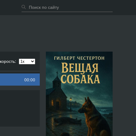
корость:
00:00