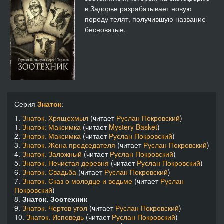
в Задорье разрабатывает новую
породу телят, получившую название
бесноватые.
Серия
Знаток
:
1.
Знаток. Хрящехмыл
(читает
Руслан Покровский
)
1.
Знаток: Максимка
(читает
Mystery Basket
)
2.
Знаток. Максимка
(читает
Руслан Покровский
)
3.
Знаток. Жена председателя
(читает
Руслан Покровский
)
4.
Знаток. Заложный
(читает
Руслан Покровский
)
5.
Знаток. Нечистая деревня
(читает
Руслан Покровский
)
6.
Знаток. Свадьба
(читает
Руслан Покровский
)
7.
Знаток. Сказ о молодце и ведьме⁠⁠
(читает
Руслан
Покровский
)
8.
Знаток. Зоотехник
9.
Знаток. Чертов угол
(читает
Руслан Покровский
)
10.
Знаток. Исповедь
(читает
Руслан Покровский
)