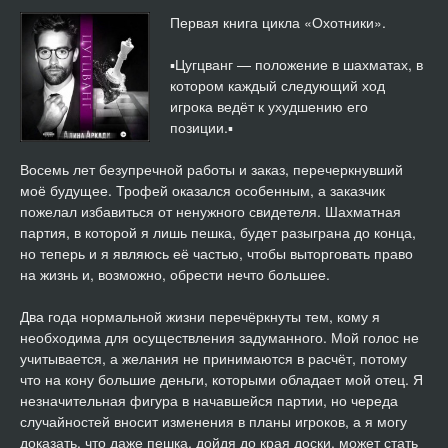
14
18:11
Первая книга цикла «Охотники».
15
22:58
▪️️Цугцванг — положение в шахматах, в
котором каждый следующий ход
16
26:07
игрока ведёт к ухудшению его
позиции.▪️
17
24:31
Восемь лет безупречной работы и заказ, перечеркнувший
18
20:10
моё будущее. Трофей оказался особенным, а заказчик
пожелал избавиться от ненужного свидетеля. Шахматная
19
25:07
партия, в которой я лишь пешка, будет разыграна до конца,
но теперь и я являюсь её частью, чтобы выторговать право
20
32:04
на жизнь и, возможно, обрести нечто большее.
21
27:24
Два года нормальной жизни перечёркнуты тем, кому я
необходима для осуществления задуманного. Мой голос не
учитывается, а желания не принимаются в расчёт, потому
22
25:58
что на кону большие деньги, которыми обладает мой отец. Я
незначительная фигура в начавшейся партии, но череда
23
34:08
случайностей вносит изменения в планы игроков, а я могу
доказать, что даже пешка, дойдя до края доски, может стать
24
27:42