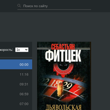
корость:
00:00
11:16
09:31
06:59
07:00