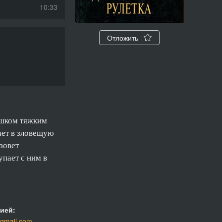
10:33
06:18
Отложить
08:05
04:26
10:33
05:59
ишком тяжким
10:16
ает в зловещую
зовет
05:36
упает с ним в
03:29
03:54
02:11
ией:
gmail.com