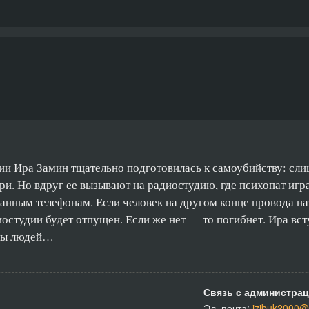
ии Ира Замин тщательно подготовилась к самоубийству: сл
ри. Но вдруг ее вызывают на радиостудию, где психопат игр
ранным телефонам. Если человек на другом конце провода на
остудии будет отпущен. Если же нет — то погибнет. Ира вст
оны людей…
Связь с администрац
Эл. почта:
izibuk2000@