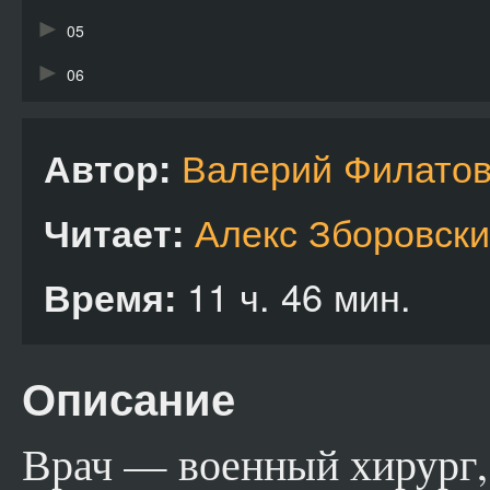
05
06
07
Валерий Филато
Автор:
08
09
Алекс Зборовск
Читает:
11 ч. 46 мин.
Время:
Описание
Врач — военный хирург,