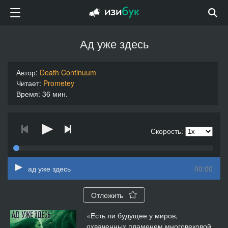
Ад уже здесь
Автор:
Death Continuum
Читает:
Prometey
Время: 36 мин.
Скорость:
ад уже здесь
00:00
Отложить
«Есть ли будущее у миров,
охваченных пламенем многовековой